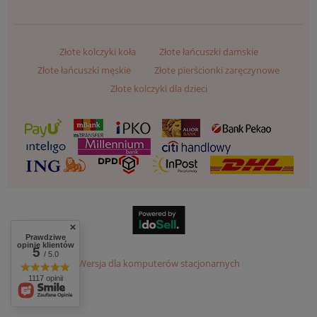
Złote kolczyki koła
Złote łańcuszki damskie
Złote łańcuszki męskie
Złote pierścionki zaręczynowe
Złote kolczyki dla dzieci
Prawdziwe
opinie klientów
5
/ 5.0
Wersja dla komputerów stacjonarnych
1117 opinii