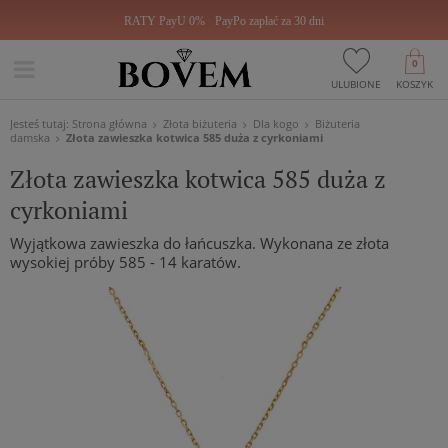
RATY PayU 0%
PayPo zapłać za 30 dni
0
ULUBIONE
KOSZYK
Jesteś tutaj:
Strona główna
Złota biżuteria
Dla kogo
Biżuteria
damska
Złota zawieszka kotwica 585 duża z cyrkoniami
Złota zawieszka kotwica 585 duża z
cyrkoniami
Wyjątkowa zawieszka do łańcuszka. Wykonana ze złota
wysokiej próby 585 - 14 karatów.