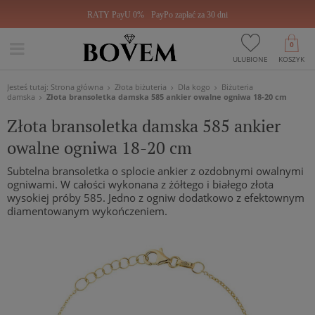
RATY PayU 0%
PayPo zapłać za 30 dni
0
ULUBIONE
KOSZYK
Jesteś tutaj:
Strona główna
Złota biżuteria
Dla kogo
Biżuteria
damska
Złota bransoletka damska 585 ankier owalne ogniwa 18-20 cm
Złota bransoletka damska 585 ankier
owalne ogniwa 18-20 cm
Subtelna bransoletka o splocie ankier z ozdobnymi owalnymi
ogniwami. W całości wykonana z żółtego i białego złota
wysokiej próby 585. Jedno z ogniw dodatkowo z efektownym
diamentowanym wykończeniem.