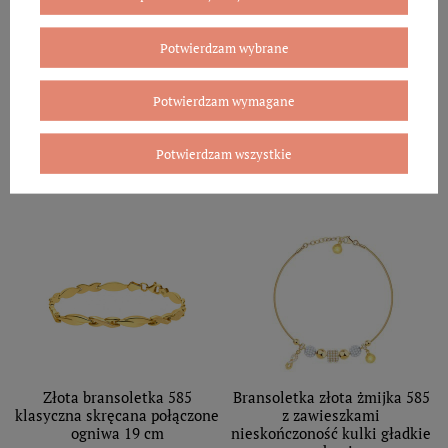
Potwierdzam wybrane
Potwierdzam wymagane
Potwierdzam wszystkie
WARTO ZOBACZYĆ
Złota bransoletka 585
Bransoletka złota żmijka 585
klasyczna skręcana połączone
z zawieszkami
ogniwa 19 cm
nieskończoność kulki gładkie