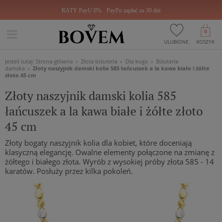
RATY PayU 0%
PayPo zapłać za 30 dni
0
ULUBIONE
KOSZYK
Jesteś tutaj:
Strona główna
Złota biżuteria
Dla kogo
Biżuteria
damska
Złoty naszyjnik damski kolia 585 łańcuszek a la kawa białe i żółte
złoto 45 cm
Złoty naszyjnik damski kolia 585
łańcuszek a la kawa białe i żółte złoto
45 cm
Złoty bogaty naszyjnik kolia dla kobiet, które doceniają
klasyczną elegancję. Owalne elementy połączone na zmianę z
żółtego i białego złota. Wyrób z wysokiej próby złota 585 - 14
karatów. Posłuży przez kilka pokoleń.