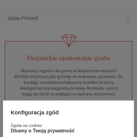
ZADAJ PYTANIE
Eleganckie opakowanie gratis
Biżuterię i zegarki zakupione w sklepie internetowym
BOVEM otrzymasz jako gotowy do wręczenia upominek. Do
każdego zamówienia dołączamy pudełko ze skóry
ekologicznej oraz elegancką torebkę. Rozmiary i wzory
mogą się różnić ze względu na wybrany asortyment.
WYBIERZ PREZENT
Konfiguracja zgód
Zgoda na cookies
Dbamy o Twoją prywatność