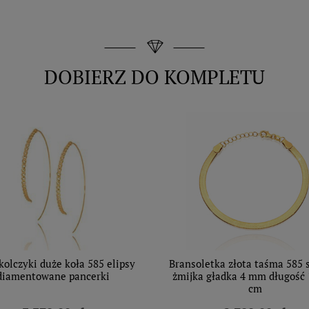
DOBIERZ DO KOMPLETU
kolczyki duże koła 585 elipsy
Bransoletka złota taśma 585 
diamentowane pancerki
żmijka gładka 4 mm długość 1
cm