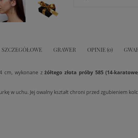
 SZCZEGÓŁOWE
GRAWER
OPINIE (0)
GWA
4 cm,
wykonane z
żółtego
złota próby 585 (14-karatowe
iurkę w uchu. Jej owalny kształt chroni przed zgubieniem kol