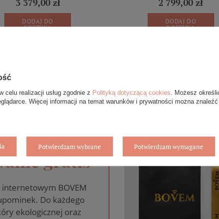
3 379,00 zł
2 799,00 zł
DODAJ DO
DODAJ DO
KOSZYKA
KOSZYKA
ość
w celu realizacji usług zgodnie z
Polityką dotyczącą cookies
. Możesz określi
eglądarce. Więcej informacji na temat warunków i prywatności można znaleźć
ia
Potwierdzam wybrane
Potwierdzam wymagane
anie gratis
pie internetowym BOVEM
 upominek. Do każdego
óry ekologicznej oraz