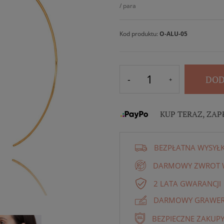
/
para
Kod produktu:
O-ALU-05
DOD
KUP TERAZ, ZAP
BEZPŁATNA WYSYŁ
DARMOWY ZWROT W
2 LATA GWARANCJI
DARMOWY GRAWER 
BEZPIECZNE ZAKUPY