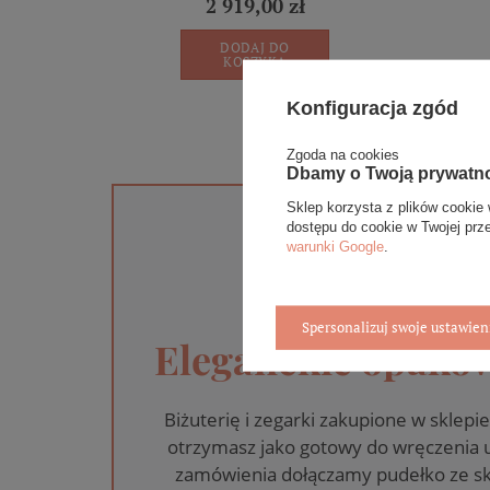
2 919,00 zł
DODAJ DO
KOSZYKA
Konfiguracja zgód
Zgoda na cookies
Dbamy o Twoją prywatn
Sklep korzysta z plików cookie 
dostępu do cookie w Twojej prz
warunki Google
.
Spersonalizuj swoje ustawien
Eleganckie opakow
Biżuterię i zegarki zakupione w skle
otrzymasz jako gotowy do wręczenia
zamówienia dołączamy pudełko ze sk