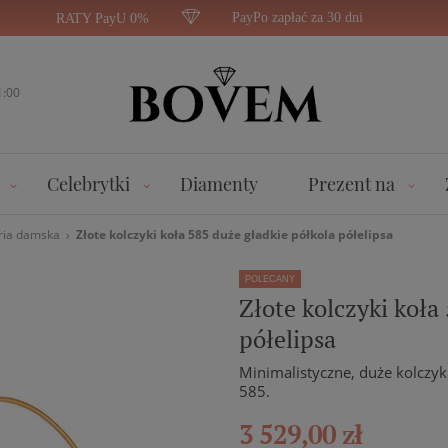
PayPo zapłać za 30 dni
RATY PayU 0%
1:00
Celebrytki
Diamenty
Prezent na
ria damska
Złote kolczyki koła 585 duże gładkie półkola półelipsa
POLECANY
Złote kolczyki koła
półelipsa
Minimalistyczne, duże kolczyk
585.
3 529,00 zł