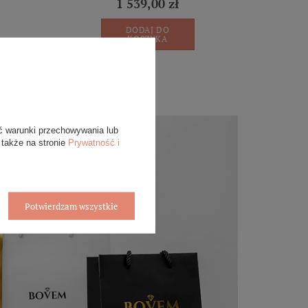
1 539,00 zł
DODAJ DO
KOSZYKA
ć warunki przechowywania lub
 także na stronie
Prywatność i
Potwierdzam wszystkie