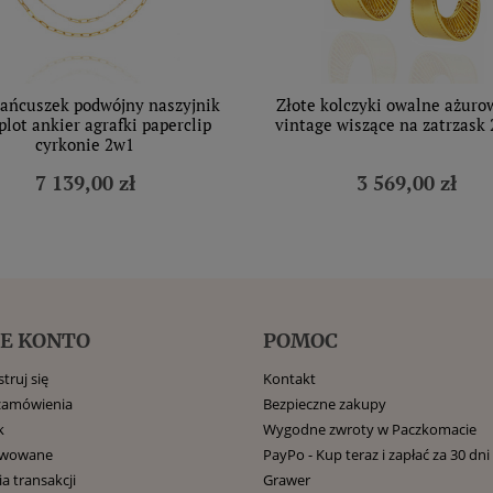
łańcuszek podwójny naszyjnik
Złote kolczyki owalne ażuro
plot ankier agrafki paperclip
vintage wiszące na zatrzask 
cyrkonie 2w1
7 139,00 zł
3 569,00 zł
E KONTO
POMOC
truj się
Kontakt
zamówienia
Bezpieczne zakupy
k
Wygodne zwroty w Paczkomacie
rwowane
PayPo - Kup teraz i zapłać za 30 dni
ia transakcji
Grawer