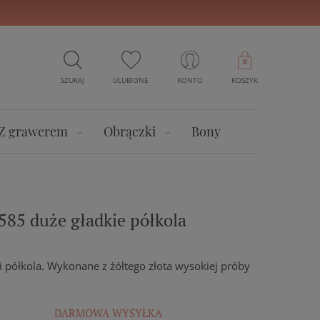
0
SZUKAJ
ULUBIONE
KONTO
KOSZYK
Z grawerem
Obrączki
Bony
 585 duże gładkie półkola
i półkola. Wykonane z żółtego złota wysokiej próby
DARMOWA WYSYŁKA