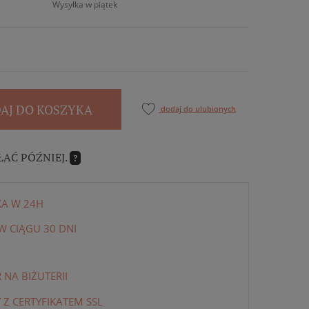
Wysyłka w piątek
AJ DO KOSZYKA
dodaj do ulubionych
ŁAĆ PÓŹNIEJ.
?
KA W 24H
 CIĄGU 30 DNI
NA BIŻUTERII
 Z CERTYFIKATEM SSL