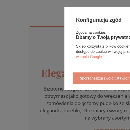
Konfiguracja zgód
Zgoda na cookies
Dbamy o Twoją prywatn
Sklep korzysta z plików cookie 
dostępu do cookie w Twojej prz
warunki Google
.
Eleganckie opakow
Spersonalizuj swoje ustawien
Biżuterię i zegarki zakupione w skle
otrzymasz jako gotowy do wręczenia
zamówienia dołączamy pudełko ze sk
elegancką torebkę. Rozmiary i wzory mo
na wybrany asortym