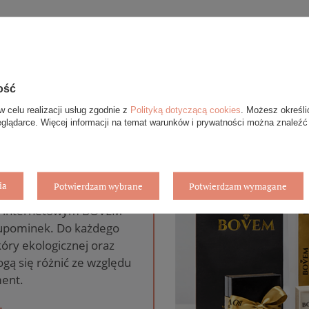
ość
w celu realizacji usług zgodnie z
Polityką dotyczącą cookies
. Możesz określi
eglądarce. Więcej informacji na temat warunków i prywatności można znaleźć
anie gratis
ia
Potwierdzam wybrane
Potwierdzam wymagane
pie internetowym BOVEM
 upominek. Do każdego
óry ekologicznej oraz
gą się różnić ze względu
ent.