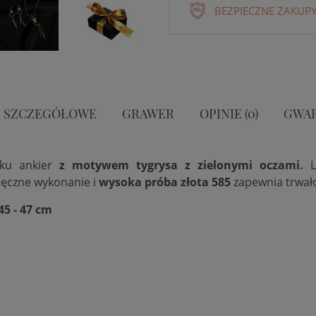
BEZPIECZNE ZAKUPY
 SZCZEGÓŁOWE
GRAWER
OPINIE (0)
GWA
ku ankier
z motywem tygrysa z zielonymi oczami.
ęczne wykonanie i
wysoka próba złota 585
zapewnia trwało
45 - 47 cm