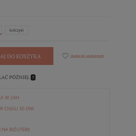
kolczyki
AJ DO KOSZYKA
dodaj do ulubionych
ŁAĆ PÓŹNIEJ.
?
KA W 24H
 CIĄGU 30 DNI
NA BIŻUTERII