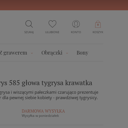
0
SZUKAJ
ULUBIONE
KONTO
KOSZYK
Z grawerem
Obrączki
Bony
rys 585 głowa tygrysa krawatka
grysa i wiszącymi pałeczkami czarująco prezentuje
 dla pewnej siebie kobiety - prawdziwej tygrysicy.
DARMOWA WYSYŁKA
Wysyłka w poniedziałek