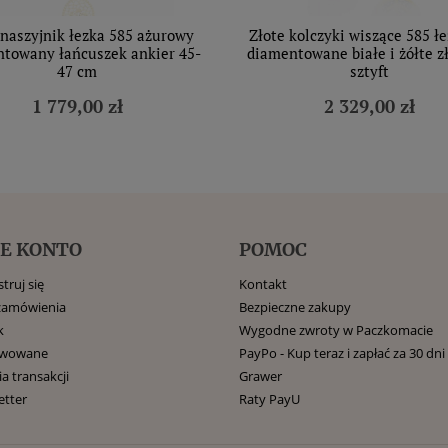
 naszyjnik łezka 585 ażurowy
Złote kolczyki wiszące 585 ł
towany łańcuszek ankier 45-
diamentowane białe i żółte z
47 cm
sztyft
1 779,00 zł
2 329,00 zł
E KONTO
POMOC
truj się
Kontakt
zamówienia
Bezpieczne zakupy
k
Wygodne zwroty w Paczkomacie
rwowane
PayPo - Kup teraz i zapłać za 30 dni
ia transakcji
Grawer
etter
Raty PayU