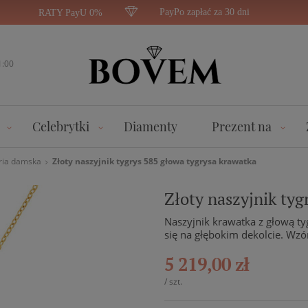
PayPo zapłać za 30 dni
RATY PayU 0%
1:00
Celebrytki
Diamenty
Prezent na
ria damska
Złoty naszyjnik tygrys 585 głowa tygrysa krawatka
Złoty naszyjnik tyg
Naszyjnik krawatka z głową ty
się na głębokim dekolcie. Wzór
5 219,00 zł
/
szt.