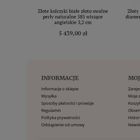
Złote kolczyki białe złoto owalne
Złoty
perły naturalne 585 wiszące
diamen
angielskie 3,2 cm
5 439,00 zł
INFORMACJE
MOJ
Informacje o sklepie
Zarejes
Wysyłka
Moje 
Sposoby płatności i prowizje
Koszy
Regulamin
Obse
Polityka prywatności
Histor
Odstąpienie od umowy
Newsl