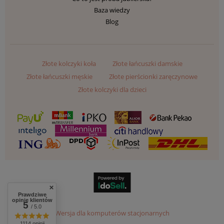
Baza wiedzy
Blog
Złote kolczyki koła
Złote łańcuszki damskie
Złote łańcuszki męskie
Złote pierścionki zaręczynowe
Złote kolczyki dla dzieci
Prawdziwe
opinie klientów
5
/ 5.0
Wersja dla komputerów stacjonarnych
1114 opinii