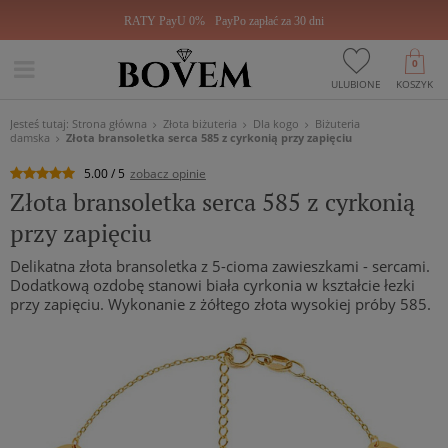
RATY PayU 0%
PayPo zapłać za 30 dni
0
ULUBIONE
KOSZYK
Jesteś tutaj:
Strona główna
Złota biżuteria
Dla kogo
Biżuteria
damska
Złota bransoletka serca 585 z cyrkonią przy zapięciu
5.00 / 5
zobacz opinie
Złota bransoletka serca 585 z cyrkonią
przy zapięciu
Delikatna złota bransoletka z 5-cioma zawieszkami - sercami.
Dodatkową ozdobę stanowi biała cyrkonia w kształcie łezki
przy zapięciu. Wykonanie z żółtego złota wysokiej próby 585.