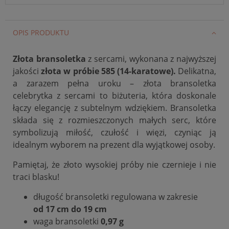
OPIS PRODUKTU
Złota bransoletka
z sercami, wykonana z najwyższej
jakości
złota w próbie 585 (14-karatowe).
Delikatna,
a zarazem pełna uroku – złota bransoletka
celebrytka z sercami to biżuteria, która doskonale
łączy elegancję z subtelnym wdziękiem. Bransoletka
składa się z rozmieszczonych małych serc, które
symbolizują miłość, czułość i więzi, czyniąc ją
idealnym wyborem na prezent dla wyjątkowej osoby.
Pamiętaj, że złoto wysokiej próby nie
czernieje
i nie
traci blasku!
długość bransoletki regulowana w zakresie
od 17 cm do 19 cm
waga bransoletki
0,97 g