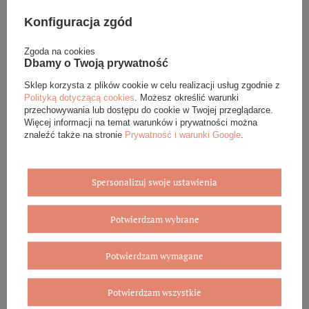
Biżuterię i zegarki zakupione w sklepie internetowym
BOVEM otrzymasz jako gotowy do wręczenia upominek. Do
Konfiguracja zgód
każdego zamówienia dołączamy pudełko ze skóry
ekologicznej oraz elegancką torebkę. Rozmiary i wzory
Zgoda na cookies
mogą się różnić ze względu na wybrany asortyment.
Dbamy o Twoją prywatność
Sklep korzysta z plików cookie w celu realizacji usług zgodnie z
WYBIERZ PREZENT
Polityką dotyczącą cookies
. Możesz określić warunki
przechowywania lub dostępu do cookie w Twojej przeglądarce.
Więcej informacji na temat warunków i prywatności można
znaleźć także na stronie
Prywatność i warunki Google
.
Spersonalizuj swoje ustawienia
Potwierdzam wybrane
Potwierdzam wymagane
Potwierdzam wszystkie