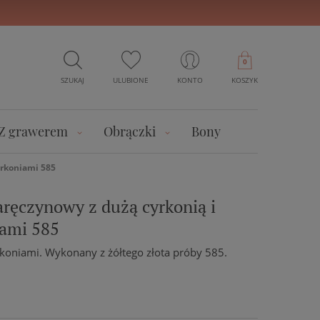
0
SZUKAJ
ULUBIONE
KONTO
KOSZYK
Z grawerem
Obrączki
Bony
yrkoniami 585
aręczynowy z dużą cyrkonią i
iami 585
rkoniami. Wykonany z żółtego złota próby 585.