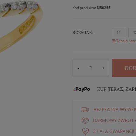
Kod produktu:
N50255
ROZMIAR:
11
1
Tabela rozm
DOD
KUP TERAZ, ZAP
BEZPŁATNA WYSYŁ
DARMOWY ZWROT W
2 LATA GWARANCJI