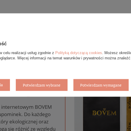
ość
w celu realizacji usług zgodnie z
Polityką dotyczącą cookies
. Możesz określi
eglądarce. Więcej informacji na temat warunków i prywatności można znaleźć
ia
Potwierdzam wybrane
Potwierdzam wymagane
anie gratis
pie internetowym BOVEM
 upominek. Do każdego
óry ekologicznej oraz
gą się różnić ze względu