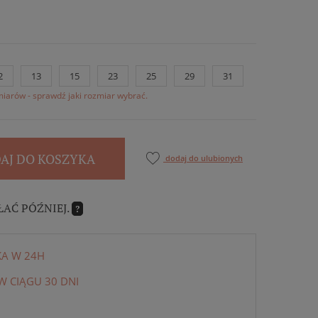
2
13
15
23
25
29
31
iarów - sprawdź jaki rozmiar wybrać.
AJ DO KOSZYKA
dodaj do ulubionych
ŁAĆ PÓŹNIEJ.
?
KA W 24H
 CIĄGU 30 DNI