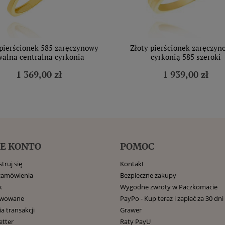
 pierścionek 585 zaręczynowy
Złoty pierścionek zaręczyn
walna centralna cyrkonia
cyrkonią 585 szeroki
1 369,00 zł
1 939,00 zł
E KONTO
POMOC
truj się
Kontakt
zamówienia
Bezpieczne zakupy
k
Wygodne zwroty w Paczkomacie
rwowane
PayPo - Kup teraz i zapłać za 30 dni
ia transakcji
Grawer
etter
Raty PayU