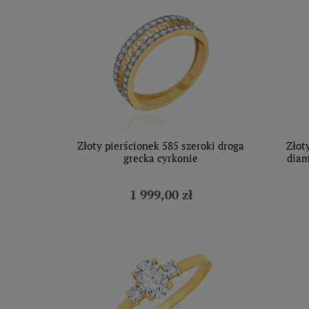
Złoty pierścionek 585 szeroki droga
Złot
grecka cyrkonie
diam
1 999,00 zł