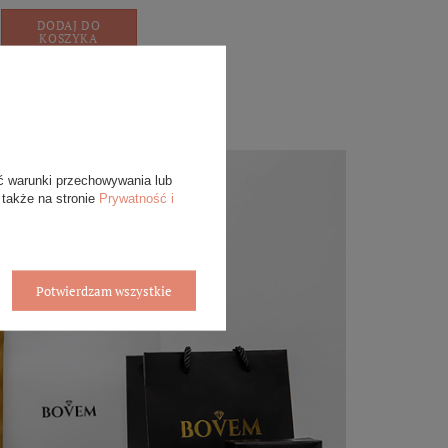
DODAJ DO
KOSZYKA
ć warunki przechowywania lub
 także na stronie
Prywatność i
Potwierdzam wszystkie