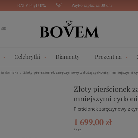
PayPo zapłać za 30 dni
RATY PayU 0%
1:00
Celebrytki
Diamenty
Prezent na
ria damska
Złoty pierścionek zaręczynowy z dużą cyrkonią i mniejszymi c
Złoty pierścionek z
mniejszymi cyrkon
Pierścionek zaręczynowy z cy
1 699,00 zł
/
szt.