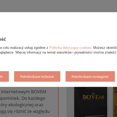
ość
w celu realizacji usług zgodnie z
Polityką dotyczącą cookies
. Możesz określi
eglądarce. Więcej informacji na temat warunków i prywatności można znaleźć
anie gratis
ia
Potwierdzam wybrane
Potwierdzam wymagane
pie internetowym BOVEM
 upominek. Do każdego
óry ekologicznej oraz
gą się różnić ze względu