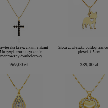
zawieszka krzyż z kamieniami
Złota zawieszka buldog francu
5 krzyżyk czarne cyrkonie
piesek 1,3 cm
amentowany dwukolorowy
969,00 zł
289,00 zł