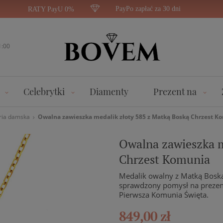
PayPo zapłać za 30 dni
RATY PayU 0%
1:00
Celebrytki
Diamenty
Prezent na
ria damska
Owalna zawieszka medalik złoty 585 z Matką Boską Chrzest K
Owalna zawieszka m
Chrzest Komunia
Medalik owalny z Matką Boską
sprawdzony pomysł na prezent 
Pierwsza Komunia Święta.
849,00 zł