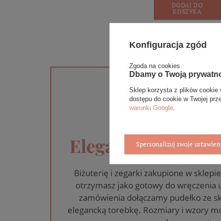
DODAJ DO
KOSZYKA
Konfiguracja zgód
Zgoda na cookies
Dbamy o Twoją prywatn
Sklep korzysta z plików cookie 
dostępu do cookie w Twojej prz
warunki Google
.
Eleganckie opakow
Spersonalizuj swoje ustawien
Biżuterię i zegarki zakupione w skle
otrzymasz jako gotowy do wręczenia
zamówienia dołączamy pudełko ze sk
elegancką torebkę. Rozmiary i wzory mo