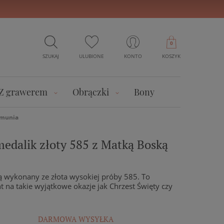
0
SZUKAJ
ULUBIONE
KONTO
KOSZYK
Z grawerem
Obrączki
Bony
omunia
edalik złoty 585 z Matką Boską
 wykonany ze złota wysokiej próby 585. To
na takie wyjątkowe okazje jak Chrzest Święty czy
DARMOWA WYSYŁKA