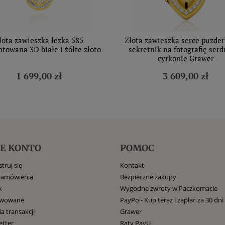
łota zawieszka łezka 585
Złota zawieszka serce puzde
towana 3D białe i żółte złoto
sekretnik na fotografię ser
cyrkonie Grawer
1 699,00 zł
3 609,00 zł
E KONTO
POMOC
truj się
Kontakt
zamówienia
Bezpieczne zakupy
k
Wygodne zwroty w Paczkomacie
rwowane
PayPo - Kup teraz i zapłać za 30 dni
ia transakcji
Grawer
etter
Raty PayU