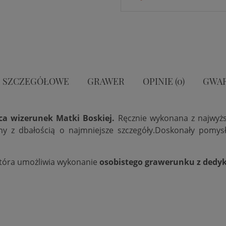
 SZCZEGÓŁOWE
GRAWER
OPINIE (0)
GWA
ca wizerunek Matki Boskiej.
Ręcznie wykonana z najwyżs
ny z dbałością o najmniejsze szczegóły.Doskonały pomysł
która umożliwia wykonanie
osobistego grawerunku z dedyk