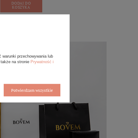
DODAJ DO
KOSZYKA
ć warunki przechowywania lub
 także na stronie
Prywatność i
Potwierdzam wszystkie