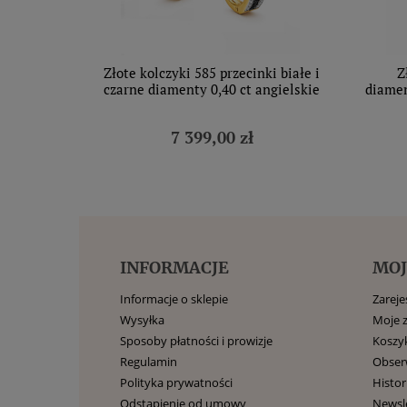
Złote kolczyki 585 przecinki białe i
Z
czarne diamenty 0,40 ct angielskie
diamen
7 399,00 zł
INFORMACJE
MOJ
Informacje o sklepie
Zarejes
Wysyłka
Moje 
Sposoby płatności i prowizje
Koszy
Regulamin
Obse
Polityka prywatności
Histor
Odstąpienie od umowy
Newsl