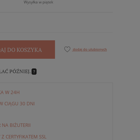
Wysyłka w piątek
AJ DO KOSZYKA
dodaj do ulubionych
ŁAĆ PÓŹNIEJ.
?
KA W 24H
 CIĄGU 30 DNI
NA BIŻUTERII
 Z CERTYFIKATEM SSL