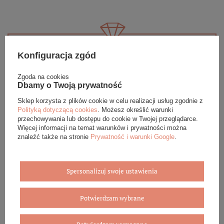
Konfiguracja zgód
Eleganckie opakowanie gratis
Zgoda na cookies
Biżuterię i zegarki zakupione w sklepie internetowym
Dbamy o Twoją prywatność
BOVEM otrzymasz jako gotowy do wręczenia upominek. Do
każdego zamówienia dołączamy pudełko ze skóry
Sklep korzysta z plików cookie w celu realizacji usług zgodnie z
Polityką dotyczącą cookies
. Możesz określić warunki
ekologicznej oraz elegancką torebkę. Rozmiary i wzory
przechowywania lub dostępu do cookie w Twojej przeglądarce.
mogą się różnić ze względu na wybrany asortyment.
Więcej informacji na temat warunków i prywatności można
znaleźć także na stronie
Prywatność i warunki Google
.
WYBIERZ PREZENT
Spersonalizuj swoje ustawienia
Potwierdzam wybrane