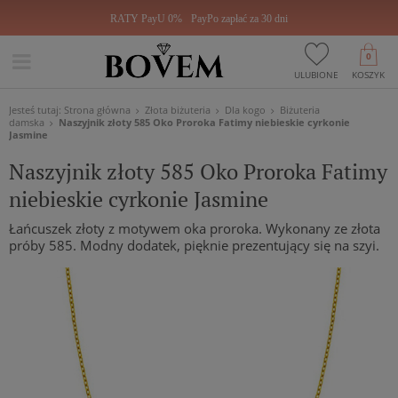
RATY PayU 0%
PayPo zapłać za 30 dni
0
ULUBIONE
KOSZYK
Jesteś tutaj:
Strona główna
Złota biżuteria
Dla kogo
Biżuteria
damska
Naszyjnik złoty 585 Oko Proroka Fatimy niebieskie cyrkonie
Jasmine
Naszyjnik złoty 585 Oko Proroka Fatimy
niebieskie cyrkonie Jasmine
Łańcuszek złoty z motywem oka proroka. Wykonany ze złota
próby 585. Modny dodatek, pięknie prezentujący się na szyi.