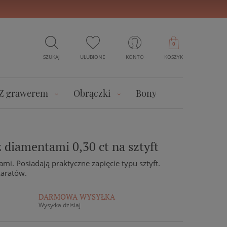
0
SZUKAJ
ULUBIONE
KONTO
KOSZYK
Z grawerem
Obrączki
Bony
z diamentami 0,30 ct na sztyft
mi. Posiadają praktyczne zapięcie typu sztyft.
karatów.
DARMOWA WYSYŁKA
Wysyłka dzisiaj