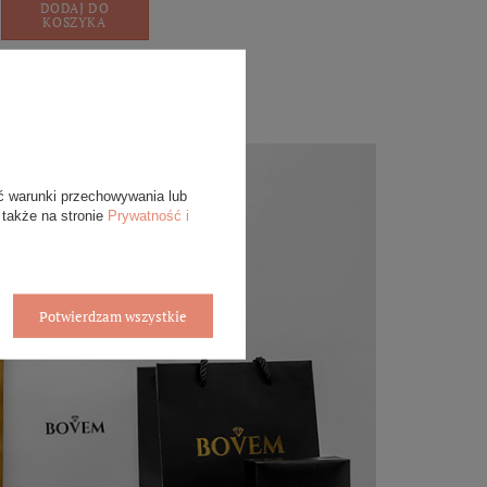
DODAJ DO
KOSZYKA
ć warunki przechowywania lub
 także na stronie
Prywatność i
Potwierdzam wszystkie