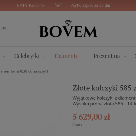
PayPo zapłać za 30 dni
RATY PayU 0%
1:00
Celebrytki
Diamenty
Prezent na
diamentami 0,30 ct na sztyft
Złote kolczyki 585 
Wyjątkowe kolczyki z diamenta
Wysoka próba złota 585 - 14 
5 629,00 zł
/
para