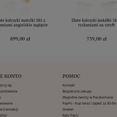
ote kolczyki motylki 585 z
Złote kolczyki jaskółki 58
oniami angielskie zapięcie
cyrkoniami na sztyft
899,00 zł
739,00 zł
E KONTO
POMOC
truj się
Kontakt
zamówienia
Bezpieczne zakupy
k
Wygodne zwroty w Paczkomacie
rwowane
PayPo - Kup teraz i zapłać za 30 dni
ia transakcji
Grawer
etter
Raty PayU