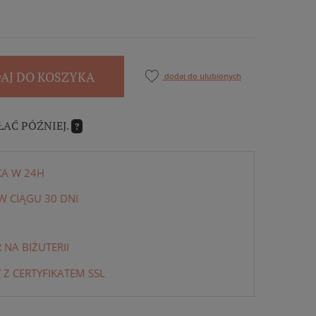
AJ DO KOSZYKA
dodaj do ulubionych
ŁAĆ PÓŹNIEJ.
?
KA W 24H
 CIĄGU 30 DNI
NA BIŻUTERII
 Z CERTYFIKATEM SSL