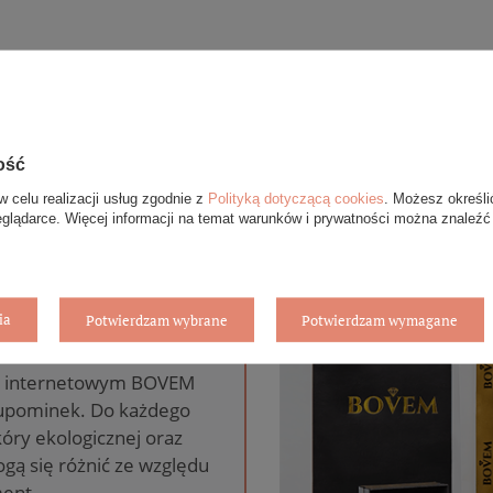
ość
w celu realizacji usług zgodnie z
Polityką dotyczącą cookies
. Możesz określi
eglądarce. Więcej informacji na temat warunków i prywatności można znaleźć
anie gratis
ia
Potwierdzam wybrane
Potwierdzam wymagane
pie internetowym BOVEM
 upominek. Do każdego
óry ekologicznej oraz
gą się różnić ze względu
ent.