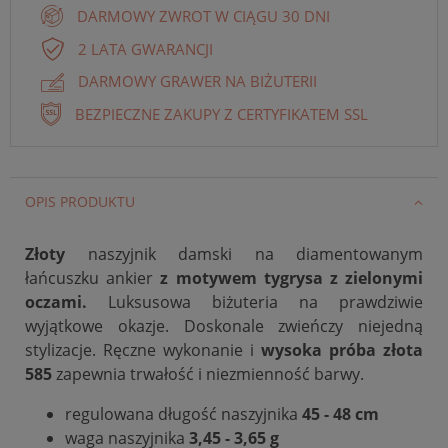
DARMOWY ZWROT W CIĄGU 30 DNI
2 LATA GWARANCJI
DARMOWY GRAWER NA BIŻUTERII
BEZPIECZNE ZAKUPY Z CERTYFIKATEM SSL
OPIS PRODUKTU
Złoty
naszyjnik damski na diamentowanym
łańcuszku ankier
z motywem tygrysa z zielonymi
oczami.
Luksusowa biżuteria na prawdziwie
wyjątkowe okazje. Doskonale zwieńczy niejedną
stylizacje.
Ręczne wykonanie i
wysoka próba złota
585
zapewnia trwałość i niezmienność barwy.
regulowana długość naszyjnika
45 - 48 cm
waga naszyjnika
3,45 - 3,65 g