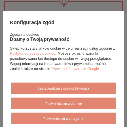
Eleganckie opakowanie gratis
Konfiguracja zgód
Biżuterię i zegarki zakupione w sklepie internetowym
BOVEM otrzymasz jako gotowy do wręczenia upominek. Do
Zgoda na cookies
Dbamy o Twoją prywatność
każdego zamówienia dołączamy pudełko ze skóry
ekologicznej oraz elegancką torebkę. Rozmiary i wzory
Sklep korzysta z plików cookie w celu realizacji usług zgodnie z
mogą się różnić ze względu na wybrany asortyment.
Polityką dotyczącą cookies
. Możesz określić warunki
przechowywania lub dostępu do cookie w Twojej przeglądarce.
WYBIERZ PREZENT
Więcej informacji na temat warunków i prywatności można
znaleźć także na stronie
Prywatność i warunki Google
.
Spersonalizuj swoje ustawienia
Potwierdzam wybrane
Potwierdzam wymagane