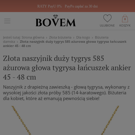
RATY PayU 0%
PayPo zapłać za 30 dni
0
ULUBIONE
KOSZYK
Jesteś tutaj:
Strona główna
Złota biżuteria
Dla kogo
Biżuteria
damska
Złota naszyjnik duży tygrys 585 ażurowa głowa tygrysa łańcuszek
ankier 45 - 48 cm
Złota naszyjnik duży tygrys 585
ażurowa głowa tygrysa łańcuszek ankier
45 - 48 cm
Naszyjnik z drapieżną zawieszką - głową tygrysa, wykonany z
wysokiej jakości złota próby 585 (14-karatowego). Biżuteria
dla kobiet, które aż emanują pewnością siebie!