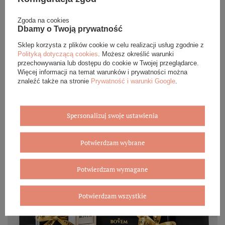
każdego zamówienia dołączamy pudełko ze skóry
ekologicznej oraz elegancką torebkę. Rozmiary i wzory
Zgoda na cookies
mogą się różnić ze względu na wybrany asortyment.
Dbamy o Twoją prywatność
Sklep korzysta z plików cookie w celu realizacji usług zgodnie z
WYBIERZ PREZENT
Polityką dotyczącą cookies
. Możesz określić warunki
przechowywania lub dostępu do cookie w Twojej przeglądarce.
Więcej informacji na temat warunków i prywatności można
znaleźć także na stronie
Prywatność i warunki Google
.
Spersonalizuj swoje ustawienia
Potwierdzam wybrane
Potwierdzam wymagane
Potwierdzam wszystkie