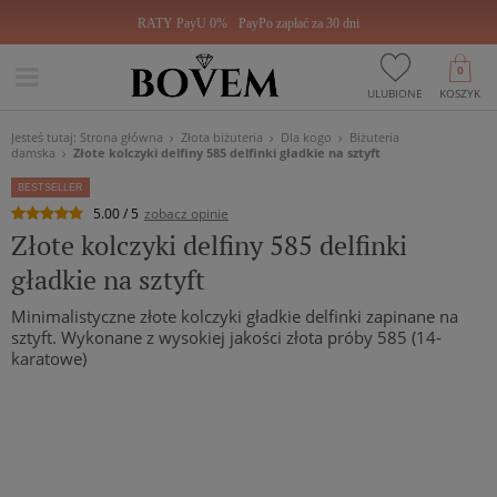
RATY PayU 0%
PayPo zapłać za 30 dni
0
ULUBIONE
KOSZYK
Jesteś tutaj:
Strona główna
Złota biżuteria
Dla kogo
Biżuteria
damska
Złote kolczyki delfiny 585 delfinki gładkie na sztyft
BESTSELLER
5.00 / 5
zobacz opinie
Złote kolczyki delfiny 585 delfinki
gładkie na sztyft
Minimalistyczne złote kolczyki gładkie delfinki zapinane na
sztyft. Wykonane z wysokiej jakości złota próby 585 (14-
karatowe)