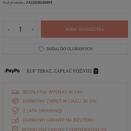
Kod produktu:
FA23OR0369PF
DODAJ DO KOSZYKA
DODAJ DO ULUBIONYCH
KUP TERAZ, ZAPŁAĆ PÓŹNIEJ.
?
BEZPŁATNA WYSYŁKA W 24H
DARMOWY ZWROT W CIĄGU 30 DNI
2 LATA GWARANCJI
DARMOWY GRAWER NA BIŻUTERII
BEZPIECZNE ZAKUPY Z CERTYFIKATEM SSL