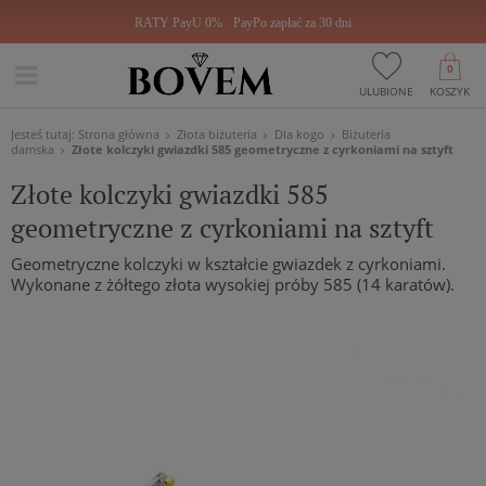
RATY PayU 0%
PayPo zapłać za 30 dni
0
ULUBIONE
KOSZYK
Jesteś tutaj:
Strona główna
Złota biżuteria
Dla kogo
Biżuteria
damska
Złote kolczyki gwiazdki 585 geometryczne z cyrkoniami na sztyft
Złote kolczyki gwiazdki 585
geometryczne z cyrkoniami na sztyft
Geometryczne kolczyki w kształcie gwiazdek z cyrkoniami.
Wykonane z żółtego złota wysokiej próby 585 (14 karatów).