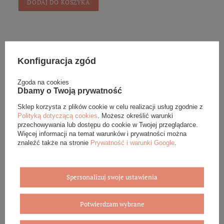
DODAJ DO KOSZYKA
Konfiguracja zgód
Eleganckie opakowanie gratis
Zgoda na cookies
Dbamy o Twoją prywatność
Biżuterię i zegarki zakupione w sklepie internetowym
Sklep korzysta z plików cookie w celu realizacji usług zgodnie z
BOVEM otrzymasz jako gotowy do wręczenia upominek. Do
Polityką dotyczącą cookies
. Możesz określić warunki
każdego zamówienia dołączamy pudełko ze skóry
przechowywania lub dostępu do cookie w Twojej przeglądarce.
ekologicznej oraz elegancką torebkę. Rozmiary i wzory
Więcej informacji na temat warunków i prywatności można
mogą się różnić ze względu na wybrany asortyment.
znaleźć także na stronie
Prywatność i warunki Google
.
WYBIERZ PREZENT
Spersonalizuj swoje ustawienia
Potwierdzam wybrane