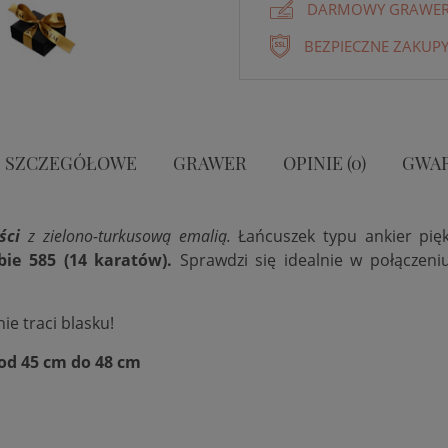
DARMOWY GRAWER 
BEZPIECZNE ZAKUPY
 SZCZEGÓŁOWE
GRAWER
OPINIE (0)
GWA
ści
z zielono-turkusową emalią.
Łańcuszek typu ankier pię
bie 585 (14 karatów).
Sprawdzi się idealnie w połączeni
 nie traci blasku!
od 45 cm do 48 cm