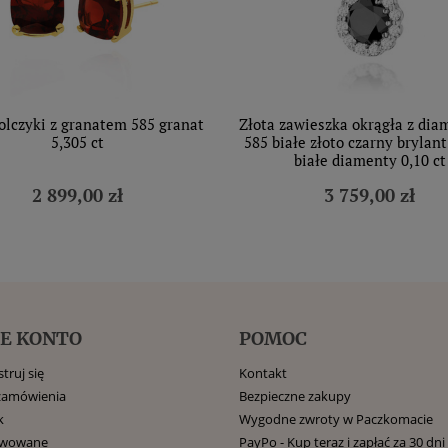
olczyki z granatem 585 granat
Złota zawieszka okrągła z di
5,305 ct
585 białe złoto czarny brylant
białe diamenty 0,10 ct
2 899,00 zł
3 759,00 zł
E KONTO
POMOC
truj się
Kontakt
zamówienia
Bezpieczne zakupy
k
Wygodne zwroty w Paczkomacie
rwowane
PayPo - Kup teraz i zapłać za 30 dni