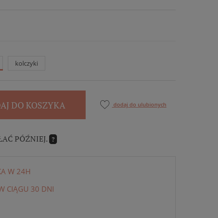
kolczyki
AJ DO KOSZYKA
dodaj do ulubionych
ŁAĆ PÓŹNIEJ.
?
KA W 24H
 CIĄGU 30 DNI