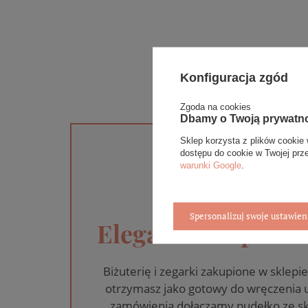
Konfiguracja zgód
Zgoda na cookies
Dbamy o Twoją prywatn
Sklep korzysta z plików cookie 
dostępu do cookie w Twojej prz
warunki Google
.
Spersonalizuj swoje ustawien
Eleganckie opakow
Biżuterię i zegarki zakupione w skle
otrzymasz jako gotowy do wręczenia
zamówienia dołączamy pudełko ze sk