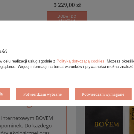
3 229,00 zł
DODAJ DO
KOSZYKA
ość
w celu realizacji usług zgodnie z
Polityką dotyczącą cookies
. Możesz określi
eglądarce. Więcej informacji na temat warunków i prywatności można znaleźć
ia
Potwierdzam wybrane
Potwierdzam wymagane
anie gratis
pie internetowym BOVEM
 upominek. Do każdego
óry ekologicznej oraz