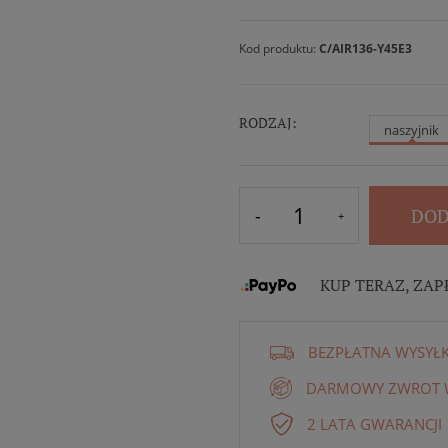
Kod produktu:
C/AIR136-Y45E3
RODZAJ:
naszyjnik
DOD
KUP TERAZ, ZAP
BEZPŁATNA WYSYŁ
DARMOWY ZWROT W
2 LATA GWARANCJI