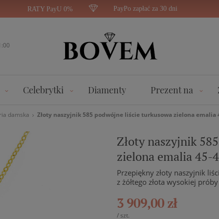
PayPo zapłać za 30 dni
RATY PayU 0%
1:00
Celebrytki
Diamenty
Prezent na
ria damska
Złoty naszyjnik 585 podwójne liście turkusowa zielona emalia
Złoty naszyjnik 585
zielona emalia 45-
Przepiękny złoty naszyjnik li
z żółtego złota wysokiej próby
3 909,00 zł
/
szt.