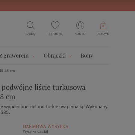
0
SZUKAJ
ULUBIONE
KONTO
KOSZYK
Z grawerem
Obrączki
Bony
 45-48 cm
 podwójne liście turkusowa
48 cm
ście wypełnione zielono-turkusową emalią. Wykonany
 585.
DARMOWA WYSYŁKA
Wysyłka dzisiaj