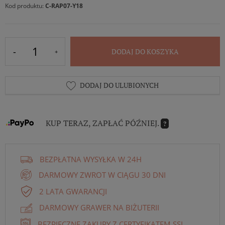
Kod produktu:
C-RAP07-Y18
DODAJ DO KOSZYKA
DODAJ DO ULUBIONYCH
KUP TERAZ, ZAPŁAĆ PÓŹNIEJ.
?
BEZPŁATNA WYSYŁKA W 24H
DARMOWY ZWROT W CIĄGU 30 DNI
2 LATA GWARANCJI
DARMOWY GRAWER NA BIŻUTERII
BEZPIECZNE ZAKUPY Z CERTYFIKATEM SSL