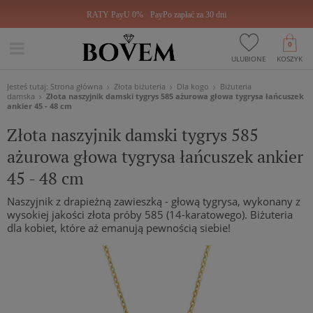
RATY PayU 0%
PayPo zapłać za 30 dni
0
ULUBIONE
KOSZYK
Jesteś tutaj:
Strona główna
Złota biżuteria
Dla kogo
Biżuteria
damska
Złota naszyjnik damski tygrys 585 ażurowa głowa tygrysa łańcuszek
ankier 45 - 48 cm
Złota naszyjnik damski tygrys 585
ażurowa głowa tygrysa łańcuszek ankier
45 - 48 cm
Naszyjnik z drapieżną zawieszką - głową tygrysa, wykonany z
wysokiej jakości złota próby 585 (14-karatowego). Biżuteria
dla kobiet, które aż emanują pewnością siebie!