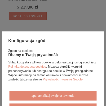
5 219,00 zł
DODAJ DO KOSZYKA
Konfiguracja zgód
Zgoda na cookies
Eleganckie opakowanie gratis
Dbamy o Twoją prywatność
Sklep korzysta z plików cookie w celu realizacji usług zgodnie z
Biżuterię i zegarki zakupione w sklepie internetowym
Polityką dotyczącą cookies
. Możesz określić warunki
BOVEM otrzymasz jako gotowy do wręczenia upominek. Do
przechowywania lub dostępu do cookie w Twojej przeglądarce.
każdego zamówienia dołączamy pudełko ze skóry
Więcej informacji na temat warunków i prywatności można
ekologicznej oraz elegancką torebkę. Rozmiary i wzory
znaleźć także na stronie
Prywatność i warunki Google
.
mogą się różnić ze względu na wybrany asortyment.
WYBIERZ PREZENT
Spersonalizuj swoje ustawienia