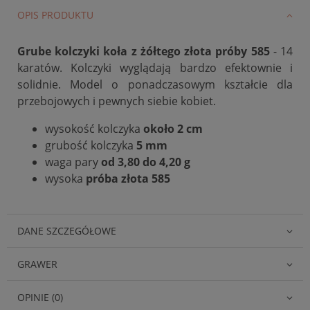
OPIS PRODUKTU
Grube kolczyki koła
z żółtego
złota próby 585
- 14
karatów. Kolczyki wyglądają bardzo efektownie i
solidnie. M
odel o ponadczasowym kształcie dla
przebojowych i pewnych siebie kobiet.
wysokość kolczyka
około 2 cm
grubość kolczyka
5 mm
waga pary
od 3,80 do 4,20 g
wysoka
próba złota 585
DANE SZCZEGÓŁOWE
GRAWER
OPINIE (0)