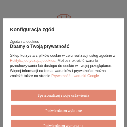
Konfiguracja zgód
Eleganckie opakowanie gratis
Zgoda na cookies
Dbamy o Twoją prywatność
Biżuterię i zegarki zakupione w sklepie internetowym
BOVEM otrzymasz jako gotowy do wręczenia upominek. Do
Sklep korzysta z plików cookie w celu realizacji usług zgodnie z
każdego zamówienia dołączamy pudełko ze skóry
Polityką dotyczącą cookies
. Możesz określić warunki
ekologicznej oraz elegancką torebkę. Rozmiary i wzory
przechowywania lub dostępu do cookie w Twojej przeglądarce.
mogą się różnić ze względu na wybrany asortyment.
Więcej informacji na temat warunków i prywatności można
znaleźć także na stronie
Prywatność i warunki Google
.
WYBIERZ PREZENT
Spersonalizuj swoje ustawienia
Potwierdzam wybrane
Potwierdzam wymagane