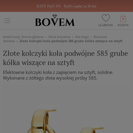
RATY PayU 0%
PayPo zapłać za 30 dni
0
ULUBIONE
KOSZYK
Jesteś tutaj:
Strona główna
Złota biżuteria
Dla kogo
Biżuteria
damska
Złote kolczyki koła podwójne 585 grube kółka wiszące na sztyft
Złote kolczyki koła podwójne 585 grube
kółka wiszące na sztyft
Efektowne kolczyki koła z zapięciem na sztyft, solidne.
Wykonane z żółtego złota wysokiej próby 585.