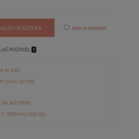
AJ DO KOSZYKA
dodaj do ulubionych
ŁAĆ PÓŹNIEJ.
?
KA W 24H
 CIĄGU 30 DNI
NA BIŻUTERII
 Z CERTYFIKATEM SSL