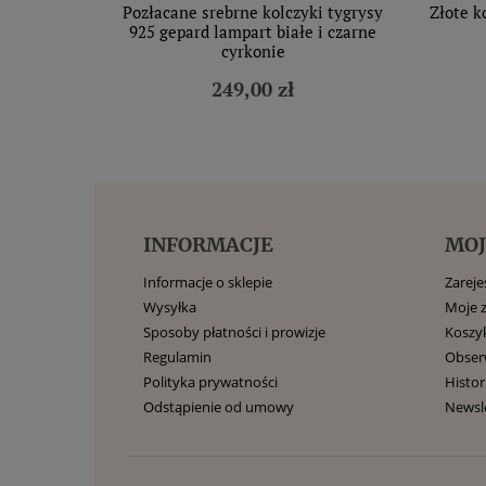
Pozłacane srebrne kolczyki tygrysy
Złote k
925 gepard lampart białe i czarne
cyrkonie
249,00 zł
INFORMACJE
MOJ
Informacje o sklepie
Zarejes
Wysyłka
Moje 
Sposoby płatności i prowizje
Koszy
Regulamin
Obse
Polityka prywatności
Histor
Odstąpienie od umowy
Newsl