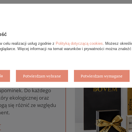
ość
w celu realizacji usług zgodnie z
Polityką dotyczącą cookies
. Możesz określi
eglądarce. Więcej informacji na temat warunków i prywatności można znaleźć
anie gratis
ia
Potwierdzam wybrane
Potwierdzam wymagane
pie internetowym BOVEM
 upominek. Do każdego
óry ekologicznej oraz
gą się różnić ze względu
ent.
T