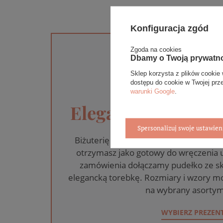
Konfiguracja zgód
Zgoda na cookies
Dbamy o Twoją prywatn
Sklep korzysta z plików cookie 
dostępu do cookie w Twojej prz
warunki Google
.
Eleganckie opakow
Spersonalizuj swoje ustawien
Biżuterię i zegarki zakupione w skle
otrzymasz jako gotowy do wręczenia
zamówienia dołączamy pudełko ze sk
elegancką torebkę. Rozmiary i wzory mo
na wybrany asortym
WYBIERZ PREZEN