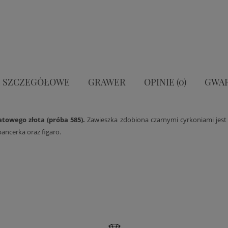
 SZCZEGÓŁOWE
GRAWER
OPINIE (0)
GWA
atowego złota (próba 585).
Zawieszka zdobiona czarnymi cyrkoniami jest
pancerka oraz figaro.