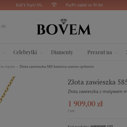
PayPo zapłać za 30 dni
RATY PayU 0%
1:00
Celebrytki
Diamenty
Prezent na
ria męska
Złota zawieszka 585 kotwica czarne cyrkonie
Złota zawieszka 585
Złota zawieszka z motywem m
1 909,00 zł
/
szt.
Kod produktu:
HIP06MP-137