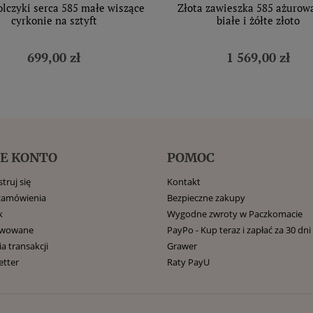
olczyki serca 585 małe wiszące
Złota zawieszka 585 ażurow
cyrkonie na sztyft
białe i żółte złoto
699,00 zł
1 569,00 zł
E KONTO
POMOC
truj się
Kontakt
zamówienia
Bezpieczne zakupy
k
Wygodne zwroty w Paczkomacie
rwowane
PayPo - Kup teraz i zapłać za 30 dni
ia transakcji
Grawer
etter
Raty PayU