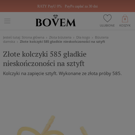
RATY PayU 0%
PayPo zapłać za 30 dni
0
ULUBIONE
KOSZYK
Jesteś tutaj:
Strona główna
Złota biżuteria
Dla kogo
Biżuteria
damska
Złote kolczyki 585 gładkie nieskończoności na sztyft
Złote kolczyki 585 gładkie
nieskończoności na sztyft
Kolczyki na zapięcie sztyft. Wykonane ze złota próby 585.