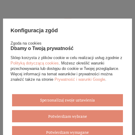
Konfiguracja zgód
Eleganckie opakowanie gratis
Zgoda na cookies
Dbamy o Twoją prywatność
Biżuterię i zegarki zakupione w sklepie internetowym
Sklep korzysta z plików cookie w celu realizacji usług zgodnie z
BOVEM otrzymasz jako gotowy do wręczenia upominek. Do
Polityką dotyczącą cookies
. Możesz określić warunki
każdego zamówienia dołączamy pudełko ze skóry
przechowywania lub dostępu do cookie w Twojej przeglądarce.
ekologicznej oraz elegancką torebkę. Rozmiary i wzory
Więcej informacji na temat warunków i prywatności można
mogą się różnić ze względu na wybrany asortyment.
znaleźć także na stronie
Prywatność i warunki Google
.
WYBIERZ PREZENT
Spersonalizuj swoje ustawienia
Potwierdzam wybrane
Potwierdzam wymagane