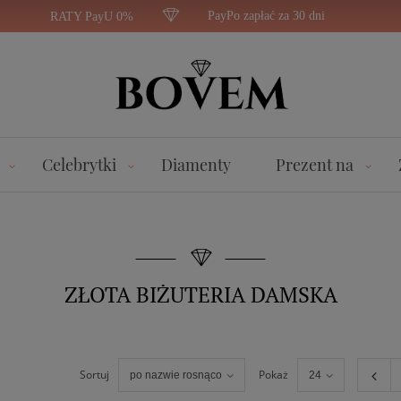
PayPo zapłać za 30 dni
RATY PayU 0%
Celebrytki
Diamenty
Prezent na
ZŁOTA BIŻUTERIA DAMSKA
Sortuj
Pokaż
po nazwie rosnąco
24