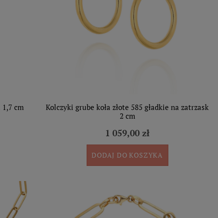
a 1,7 cm
Kolczyki grube koła złote 585 gładkie na zatrzask
2 cm
1 059,00 zł
DODAJ DO KOSZYKA