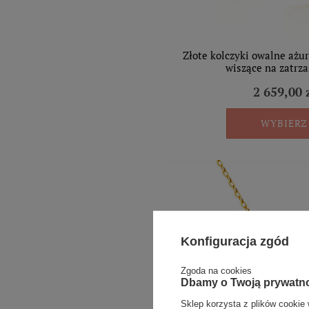
Złote kolczyki owalne ażu
wiszące na zatrza
2 659,00 
WYBIERZ
Konfiguracja zgód
Zgoda na cookies
Dbamy o Twoją prywatn
Sklep korzysta z plików cookie 