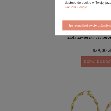
dostępu do cookie w Twojej prz
warunki Google
.
Spersonalizuj swoje ustawien
Złota zawieszka 585 serc
859,00 z
DODAJ DO KO