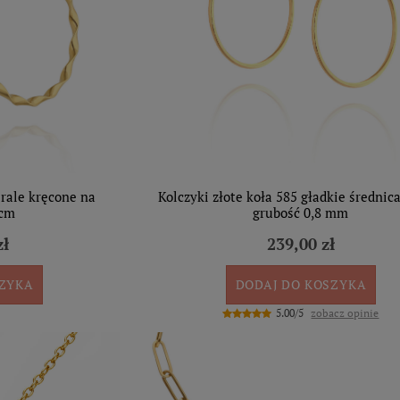
irale kręcone na
Kolczyki złote koła 585 gładkie średnic
 cm
grubość 0,8 mm
zł
239,00 zł
SZYKA
DODAJ DO KOSZYKA
5.00/5
zobacz opinie