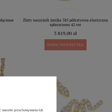
ołączone
Złoty naszyjnik żmijka 585 półsztywna elastyczna
spłaszczona 42 cm
3 819,00 zł
DODAJ DO KOSZYKA
ć warunki przechowywania lub