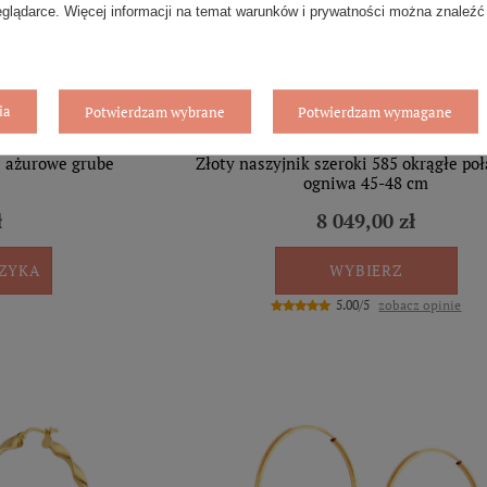
eglądarce. Więcej informacji na temat warunków i prywatności można znaleźć
ia
Potwierdzam wybrane
Potwierdzam wymagane
e ażurowe grube
Złoty naszyjnik szeroki 585 okrągłe po
ogniwa 45-48 cm
ł
8 049,00 zł
SZYKA
WYBIERZ
5.00/5
zobacz opinie