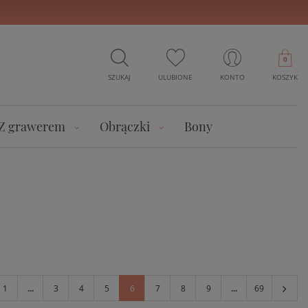
0
SZUKAJ
ULUBIONE
KONTO
KOSZYK
Z grawerem
Obrączki
Bony
1
...
3
4
5
6
7
8
9
...
69