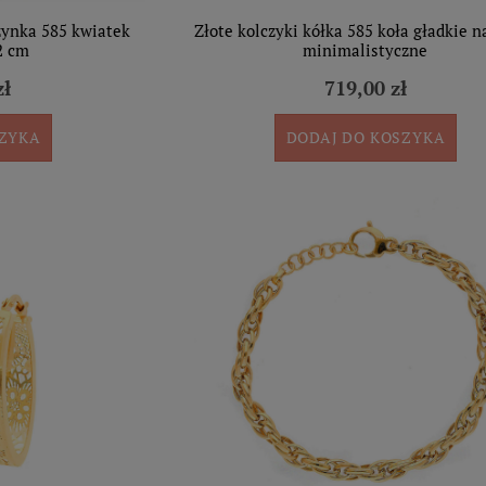
zynka 585 kwiatek
Złote kolczyki kółka 585 koła gładkie na
2 cm
minimalistyczne
zł
719,00 zł
SZYKA
DODAJ DO KOSZYKA