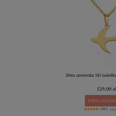
Złota zawieszka 585 jaskółk
529,00 z
DODAJ DO KO
5.00/5
zoba