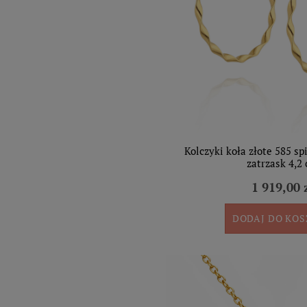
Kolczyki koła złote 585 sp
zatrzask 4,2
1 919,00 
DODAJ DO KO