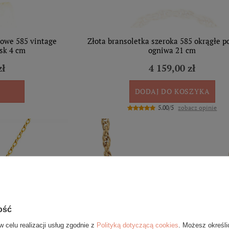
rowe 585 vintage
Złota bransoletka szeroka 585 okrągłe p
sk 4 cm
ogniwa 21 cm
zł
4 159,00 zł
DODAJ DO KOSZYKA
5.00/5
zobacz opinie
ość
w celu realizacji usług zgodnie z
Polityką dotyczącą cookies
. Możesz określi