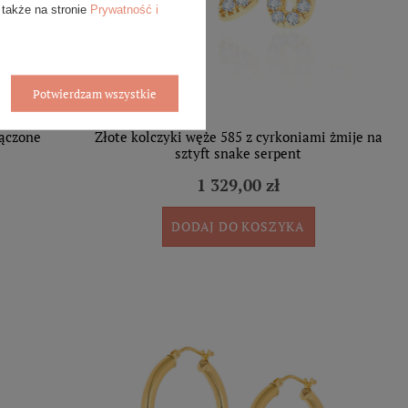
 także na stronie
Prywatność i
Potwierdzam wszystkie
łączone
Złote kolczyki węże 585 z cyrkoniami żmije na
sztyft snake serpent
1 329,00 zł
DODAJ DO KOSZYKA