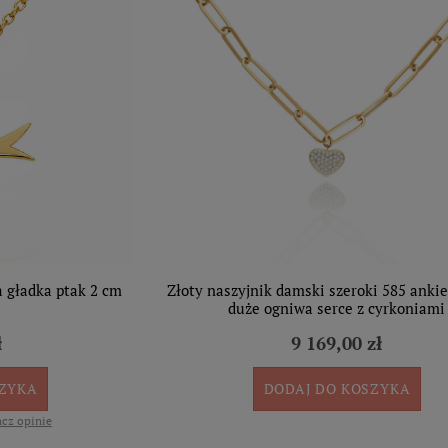
a gładka ptak 2 cm
Złoty naszyjnik damski szeroki 585 ankie
duże ogniwa serce z cyrkoniami
ł
9 169,00 zł
SZYKA
DODAJ DO KOSZYKA
cz opinie