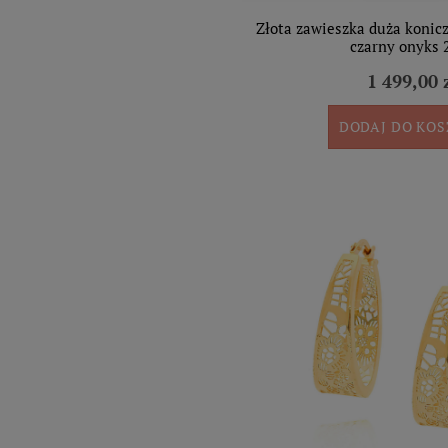
Złota zawieszka duża konic
czarny onyks 
1 499,00 
DODAJ DO KO