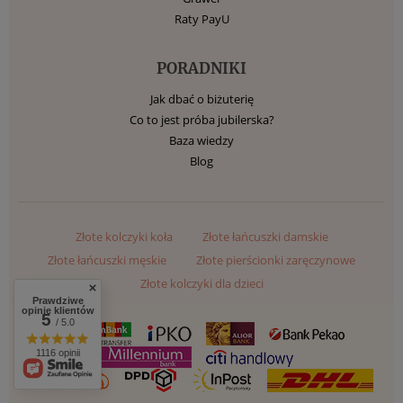
Raty PayU
PORADNIKI
Jak dbać o biżuterię
Co to jest próba jubilerska?
Baza wiedzy
Blog
Złote kolczyki koła
Złote łańcuszki damskie
Złote łańcuszki męskie
Złote pierścionki zaręczynowe
Złote kolczyki dla dzieci
Prawdziwe
opinie klientów
5
/ 5.0
1116 opinii