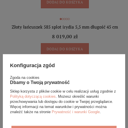
DODAJ DO KOSZYKA
Złoty łańcuszek 585 splot irydia 5,5 mm długość 45 cm
8 019,00 zł
DODAJ DO KOSZYKA
Konfiguracja zgód
Złoty łańcuszek 585 splot irydia 5,5 mm długość 50 cm
Zgoda na cookies
Dbamy o Twoją prywatność
9 559,00 zł
Sklep korzysta z plików cookie w celu realizacji usług zgodnie z
DODAJ DO KOSZYKA
Polityką dotyczącą cookies
. Możesz określić warunki
przechowywania lub dostępu do cookie w Twojej przeglądarce.
Więcej informacji na temat warunków i prywatności można
znaleźć także na stronie
Prywatność i warunki Google
.
Złoty masywny sygnet pierścionek z niebieskim kamieniem
585 cyrkonie