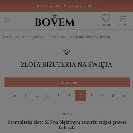
RATY PayU 0%
PayPo zapłać za 30 dni
0
ULUBIONE
KOSZYK
Jesteś tutaj:
Strona główna
Prezent na
Złota biżuteria na święta
ZŁOTA BIŻUTERIA NA ŚWIĘTA
Filtrowanie
1
...
4
5
6
7
8
9
10
Bransoletka złota 585 na błękitnym sznurku stópki grawer
kuleczki