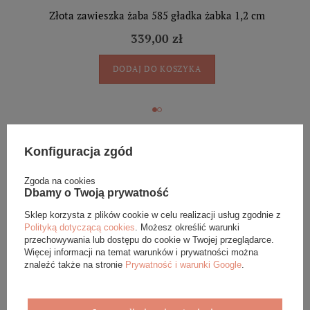
Złota zawieszka żaba 585 gładka żabka 1,2 cm
339,00 zł
DODAJ DO KOSZYKA
Złota zawieszka ażurowa jeż 585 jeżyk 1,5 cm
Konfiguracja zgód
339,00 zł
Zgoda na cookies
DODAJ DO KOSZYKA
Dbamy o Twoją prywatność
Sklep korzysta z plików cookie w celu realizacji usług zgodnie z
Polityką dotyczącą cookies
. Możesz określić warunki
przechowywania lub dostępu do cookie w Twojej przeglądarce.
Złota zawieszka anioł 585 gładki aniołek z krzyżykiem 1,8
Więcej informacji na temat warunków i prywatności można
cm
znaleźć także na stronie
Prywatność i warunki Google
.
339,00 zł
DODAJ DO KOSZYKA