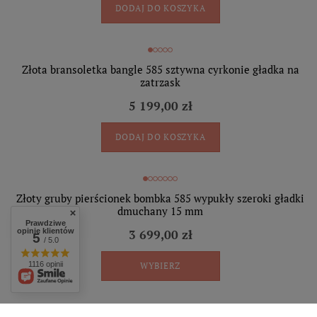
DODAJ DO KOSZYKA
Złota bransoletka bangle 585 sztywna cyrkonie gładka na
zatrzask
5 199,00 zł
DODAJ DO KOSZYKA
Złoty gruby pierścionek bombka 585 wypukły szeroki gładki
dmuchany 15 mm
Prawdziwe
opinie klientów
3 699,00 zł
5
/ 5.0
1116 opinii
WYBIERZ