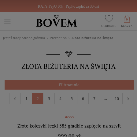
RATY PayU 0%
PayPo zapłać za 30 dni
0
ULUBIONE
KOSZYK
Jesteś tutaj:
Strona główna
Prezent na
Złota biżuteria na święta
ZŁOTA BIŻUTERIA NA ŚWIĘTA
Filtrowanie
1
2
3
4
5
6
7
...
10
Złote kolczyki łezki 585 gładkie zapięcie na sztyft
999,00 zł