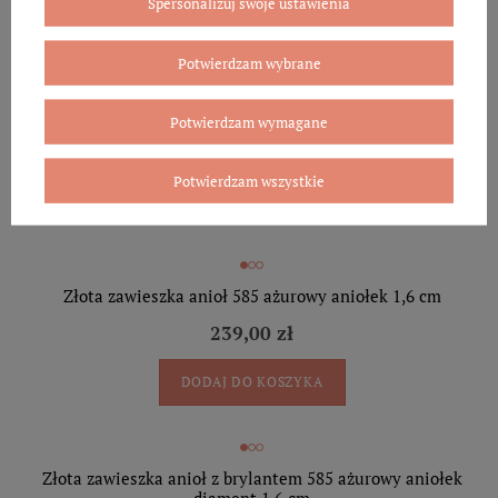
Spersonalizuj swoje ustawienia
Potwierdzam wybrane
Złota zawieszka anioł z brylantem 585 aniołek z krzyżykiem
diament 1,8 cm
Potwierdzam wymagane
479,00 zł
Potwierdzam wszystkie
DODAJ DO KOSZYKA
Złota zawieszka anioł 585 ażurowy aniołek 1,6 cm
239,00 zł
DODAJ DO KOSZYKA
Złota zawieszka anioł z brylantem 585 ażurowy aniołek