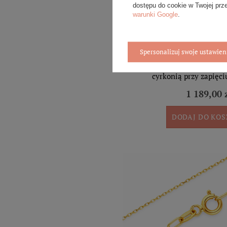
dostępu do cookie w Twojej prz
warunki Google
.
Spersonalizuj swoje ustawien
Złoty naszyjnik celebrytka 58
cyrkonią przy zapięci
1 189,00 
DODAJ DO KO