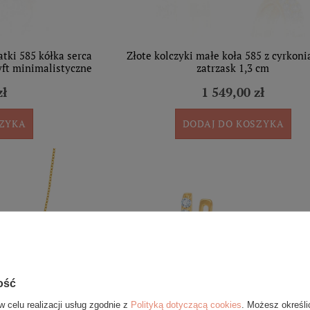
atki 585 kółka serca
Złote kolczyki małe koła 585 z cyrkon
yft minimalistyczne
zatrzask 1,3 cm
zł
1 549,00 zł
SZYKA
DODAJ DO KOSZYKA
ość
w celu realizacji usług zgodnie z
Polityką dotyczącą cookies
. Możesz określi