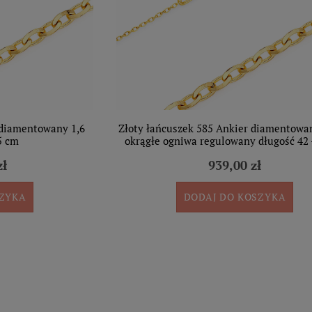
 diamentowany 1,6
Złoty łańcuszek 585 Ankier diamentow
5 cm
okrągłe ogniwa regulowany długość 42 
zł
939,00 zł
SZYKA
DODAJ DO KOSZYKA