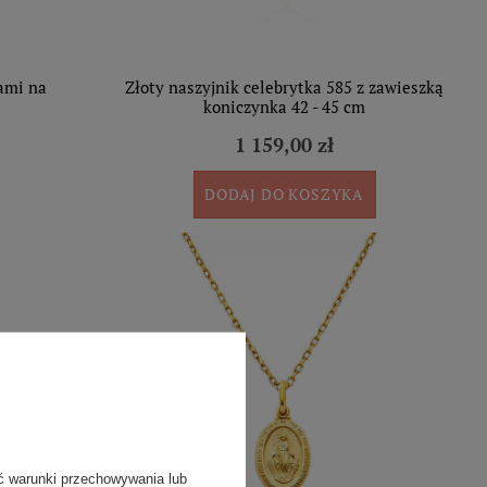
iami na
Złoty naszyjnik celebrytka 585 z zawieszką
koniczynka 42 - 45 cm
1 159,00 zł
DODAJ DO KOSZYKA
ć warunki przechowywania lub