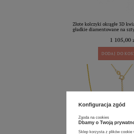
Złote kolczyki okrągłe 3D kwi
gładkie diamentowane na szt
1 105,00 
DODAJ DO KO
Konfiguracja zgód
Zgoda na cookies
Dbamy o Twoją prywatn
Sklep korzysta z plików cookie 