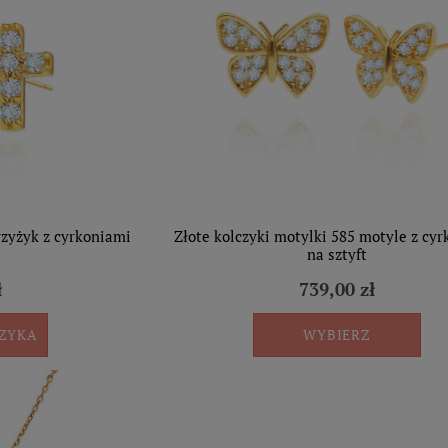
rzyżyk z cyrkoniami
Złote kolczyki motylki 585 motyle z cy
na sztyft
ł
739,00 zł
SZYKA
WYBIERZ