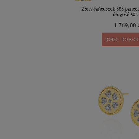
Złoty łańcuszek 585 pance
długość 60 
1 769,00 
DODAJ DO KO