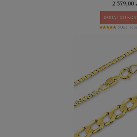
2 379,00 
DODAJ DO KO
5.00/5
zoba