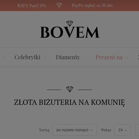
PayPo zapłać za 30 dni
RATY PayU 0%
Celebrytki
Diamenty
Prezent na
ZŁOTA BIŻUTERIA NA KOMUNIĘ
Sortuj
Pokaż
po nazwie rosnąco
24