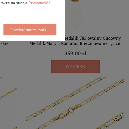
 także na stronie
Prywatność i
Potwierdzam wszystkie
owalna
Złota zawieszka medalik 585 owalny Cudowny
lskie
Medalik Maryja Komunia Bierzmowanie 1,5 cm
459,00 zł
WYBIERZ