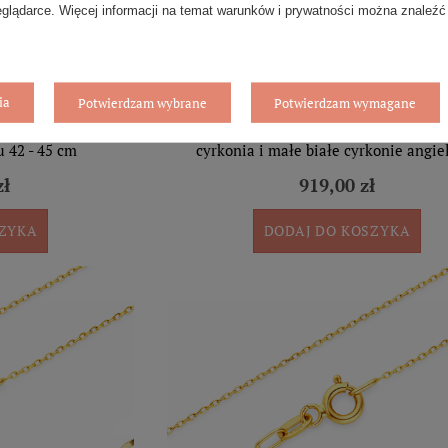
eglądarce. Więcej informacji na temat warunków i prywatności można znaleźć
ia
Potwierdzam wybrane
Potwierdzam wymagane
5 krzyżyk na kółku z
Złote kolczyki przecinki 585 różowa 
u 42 - 45 cm
cyrkonia i małe białe cyrkonie angie
zł
919,00 zł
SZYKA
DODAJ DO KOSZYKA