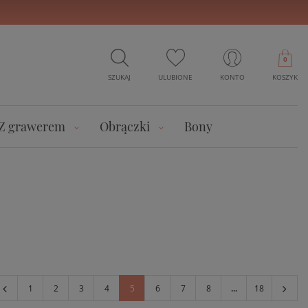
0
SZUKAJ
ULUBIONE
KONTO
KOSZYK
Z grawerem
Obrączki
Bony
1
2
3
4
5
6
7
8
...
18