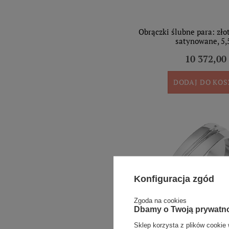
Obrączki ślubne para: zło
satynowane, 5
10 372,00 
DODAJ DO KO
Konfiguracja zgód
Zgoda na cookies
Dbamy o Twoją prywatn
Sklep korzysta z plików cookie 