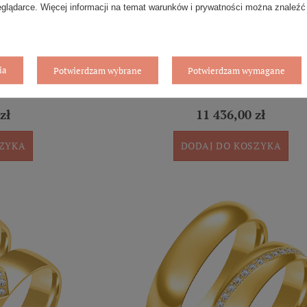
eglądarce. Więcej informacji na temat warunków i prywatności można znaleźć
ia
Potwierdzam wybrane
Potwierdzam wymagane
łoto 585, diamenty,
Obrączki ślubne para: białe złoto 585, d
e, 5 mm
półokrągłe, 5,5 mm
zł
11 436,00 zł
SZYKA
DODAJ DO KOSZYKA