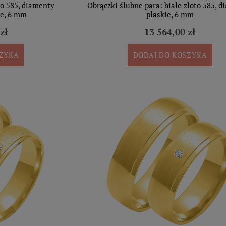
to 585, diamenty
Obrączki ślubne para: białe złoto 585, d
łe, 6 mm
płaskie, 6 mm
zł
13 564,00 zł
SZYKA
DODAJ DO KOSZYKA