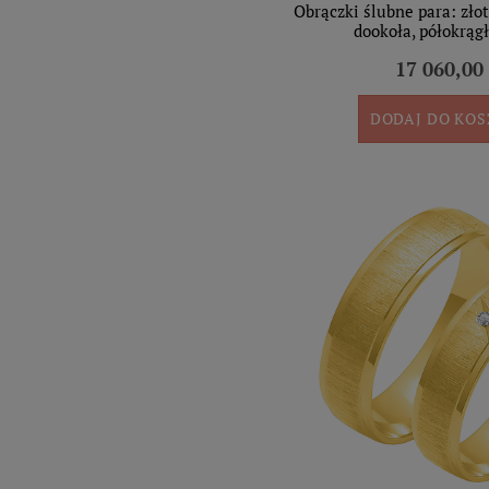
Obrączki ślubne para: zło
dookoła, półokrąg
17 060,00 
DODAJ DO KO