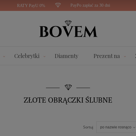
PayPo zapłać za 30 dni
RATY PayU 0%
Celebrytki
Diamenty
Prezent na
ZŁOTE OBRĄCZKI ŚLUBNE
Sortuj
po nazwie rosnąco