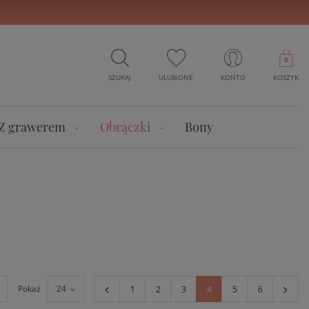
0
SZUKAJ
ULUBIONE
KONTO
KOSZYK
Z grawerem
Obrączki
Bony
Pokaż
1
2
3
4
5
6
24