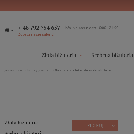
+ 48 792 754 657
Infolinia pon-niedz: 10:00 - 21:00
Zobacz nasze salony!
Złota biżuteria
Srebrna biżuteria
Jesteś tutaj:
Strona główna
Obrączki
Złote obrączki ślubne
Złota biżuteria
FILTRUJ
Srebrna biżuteria