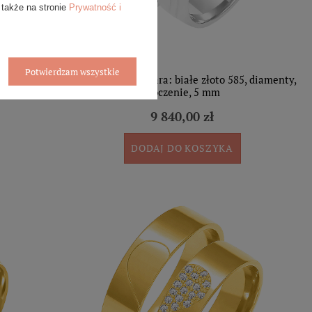
 także na stronie
Prywatność i
Potwierdzam wszystkie
iamenty,
Obrączki ślubne para: białe złoto 585, diamenty,
tłoczenie, 5 mm
9 840,00 zł
DODAJ DO KOSZYKA