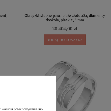
ment,
Obrączki ślubne para: białe złoto 585, diamenty
dookoła, płaskie, 5 mm
20 404,00 zł
DODAJ DO KOSZYKA
ć warunki przechowywania lub