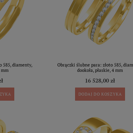
o 585, diamenty,
Obrączki ślubne para: złoto 585, dia
,5 mm
dookoła, płaskie, 4 mm
zł
16 528,00 zł
SZYKA
DODAJ DO KOSZYKA