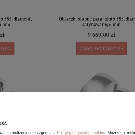
to 585, diament,
Obrączki ślubne para: złoto 585, dia
,5 mm
satynowane, 6 mm
zł
9 669,00 zł
SZYKA
DODAJ DO KOSZYKA
ość
w celu realizacji usług zgodnie z
Polityką dotyczącą cookies
. Możesz określi