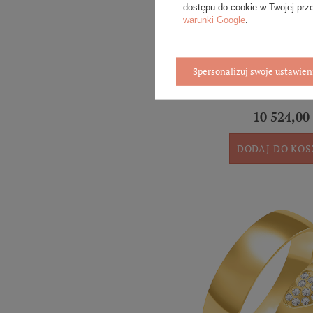
dostępu do cookie w Twojej prz
warunki Google
.
Spersonalizuj swoje ustawien
Obrączki ślubne para: białe z
ozdobne tłoczeni
10 524,00 
DODAJ DO KO