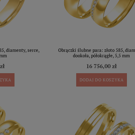
85, diamenty, serce,
Obrączki ślubne para: złoto 585, dia
6 mm
dookoła, półokrągłe, 5,5 mm
zł
16 756,00 zł
SZYKA
DODAJ DO KOSZYKA