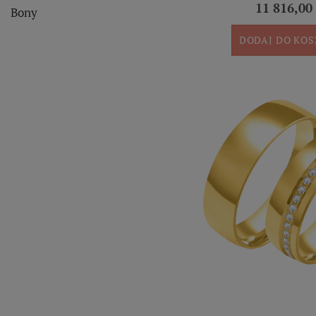
11 816,00 
Bony
DODAJ DO KO