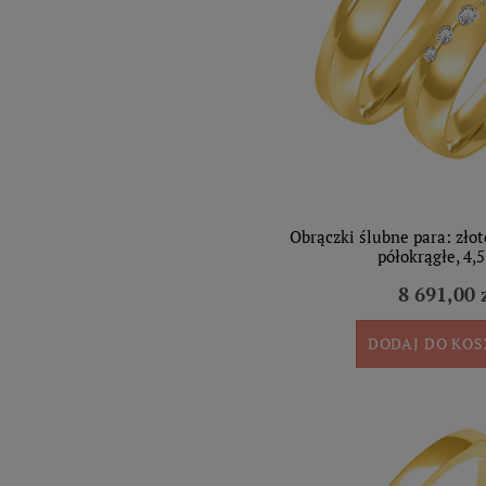
Obrączki ślubne para: złot
półokrągłe, 4
8 691,00 
DODAJ DO KO