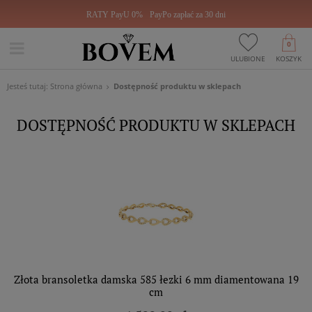
RATY PayU 0%
PayPo zapłać za 30 dni
0
ULUBIONE
KOSZYK
Jesteś tutaj:
Strona główna
Dostępność produktu w sklepach
DOSTĘPNOŚĆ PRODUKTU W SKLEPACH
Złota bransoletka damska 585 łezki 6 mm diamentowana 19
cm