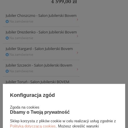
4 599,00 zł
Jubiler Choszczno - Salon Jubilerski Bovem
Na zamówienie
Jubiler Drezdenko - Salon Jubilerski Bovem
Na zamówienie
Jubiler Stargard - Salon Jubilerski Bovem
Na zamówienie
Jubiler Szczecin - Salon Jubilerski Bovem
Na zamówienie
Jubiler Toruń - Salon Jubilerski BOVEM
Dostępny
Konfiguracja zgód
Zgoda na cookies
Dbamy o Twoją prywatność
INFORMACJE
Sklep korzysta z plików cookie w celu realizacji usług zgodnie z
Polityką dotyczącą cookies
. Możesz określić warunki