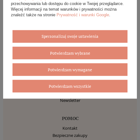
Informacje o sklepie
przechowywania lub dostępu do cookie w Twojej przeglądarce.
Wysyłka
Więcej informacji na temat warunków i prywatności można
Sposoby płatności i prowizje
znaleźć także na stronie
Prywatność i warunki Google
.
Regulamin
Polityka prywatności
Spersonalizuj swoje ustawienia
Odstąpienie od umowy
Potwierdzam wybrane
MOJE KONTO
Zarejestruj się
Potwierdzam wymagane
Moje zamówienia
Koszyk
Obserwowane
Potwierdzam wszystkie
Historia transakcji
Newsletter
POMOC
Kontakt
Bezpieczne zakupy