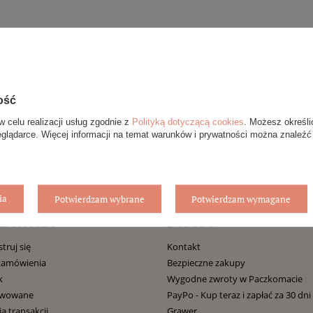
ość
w celu realizacji usług zgodnie z
Polityką dotyczącą cookies
. Możesz określi
eglądarce. Więcej informacji na temat warunków i prywatności można znaleźć
ia
Potwierdzam wybrane
Potwierdzam wymagane
E KONTO
POMOC
truj się
Kontakt
zamówienia
Bezpieczne zakupy
k
Wygodne zwroty w Paczkomacie
rwowane
PayPo - Kup teraz i zapłać za 30 dni
ia transakcji
Grawer