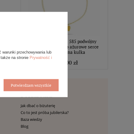
Złota bransoletka 585 podwójny
łańcuszek skrzydło ażurowe serce
gładkie czarna kulka
ć warunki przechowywania lub
 także na stronie
Prywatność i
1 119,00 zł
Potwierdzam wszystkie
PORADNIKI
Jak dbać o biżuterię
Co to jest próba jubilerska?
Baza wiedzy
Blog