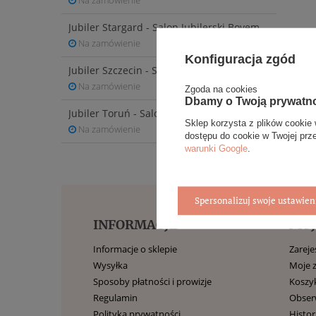
Na zamówienie
Jubiler Stargard - Salon Jubilerski Bovem
Na zamówienie
Konfiguracja zgód
Jubiler Szczecin - Salon Jubilerski Bovem
Na zamówienie
Zgoda na cookies
Dbamy o Twoją prywatn
Jubiler Toruń - Salon Jubilerski BOVEM
Sklep korzysta z plików cookie 
Na zamówienie
dostępu do cookie w Twojej prz
warunki Google
.
Spersonalizuj swoje ustawien
INFORMACJE
MOJ
Informacje o sklepie
Zarejes
Wysyłka
Moje 
Sposoby płatności i prowizje
Koszy
Regulamin
Obse
Polityka prywatności
Histor