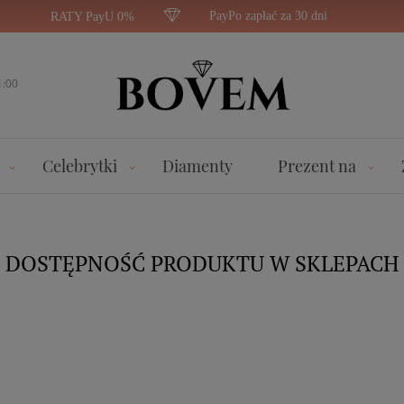
PayPo zapłać za 30 dni
RATY PayU 0%
1:00
Celebrytki
Diamenty
Prezent na
DOSTĘPNOŚĆ PRODUKTU W SKLEPACH