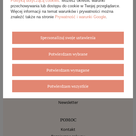
Polityką dotyczącą cookies
. Możesz określić warunki
Informacje o sklepie
przechowywania lub dostępu do cookie w Twojej przeglądarce.
Więcej informacji na temat warunków i prywatności można
Wysyłka
znaleźć także na stronie
Prywatność i warunki Google
.
Sposoby płatności i prowizje
Regulamin
Polityka prywatności
Spersonalizuj swoje ustawienia
Odstąpienie od umowy
Potwierdzam wybrane
MOJE KONTO
Zarejestruj się
Potwierdzam wymagane
Moje zamówienia
Koszyk
Potwierdzam wszystkie
Obserwowane
Historia transakcji
Newsletter
POMOC
Kontakt