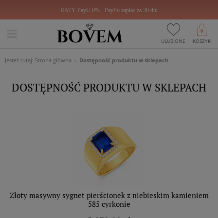
RATY PayU 0%
PayPo zapłać za 30 dni
0
ULUBIONE
KOSZYK
Jesteś tutaj:
Strona główna
Dostępność produktu w sklepach
DOSTĘPNOŚĆ PRODUKTU W SKLEPACH
Złoty masywny sygnet pierścionek z niebieskim kamieniem
585 cyrkonie