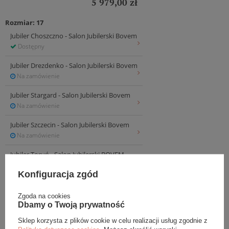
5 979,00 zł
Rozmiar: 17
Jubiler Choszczno - Salon Jubilerski Bovem
Dostępny
Jubiler Drezdenko - Salon Jubilerski Bovem
Na zamówienie
Jubiler Stargard - Salon Jubilerski Bovem
Na zamówienie
Jubiler Szczecin - Salon Jubilerski Bovem
Na zamówienie
Jubiler Toruń - Salon Jubilerski BOVEM
Na zamówienie
Konfiguracja zgód
Zgoda na cookies
Dbamy o Twoją prywatność
INFORMACJE
Sklep korzysta z plików cookie w celu realizacji usług zgodnie z