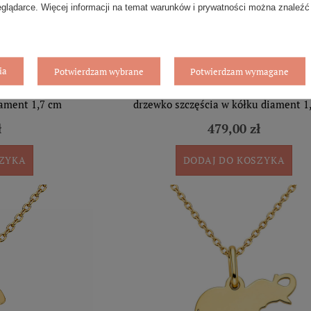
eglądarce. Więcej informacji na temat warunków i prywatności można znaleźć
ia
Potwierdzam wybrane
Potwierdzam wymagane
 585 okrągła góry
Złota zawieszka ażurowa z brylantem 5
iament 1,7 cm
drzewko szczęścia w kółku diament 1
ł
479,00 zł
SZYKA
DODAJ DO KOSZYKA