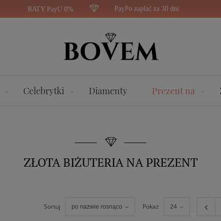
PayPo zapłać za 30 dni
RATY PayU 0%
Celebrytki
Diamenty
Prezent na
ZŁOTA BIŻUTERIA NA PREZENT
Sortuj
Pokaż
po nazwie rosnąco
24