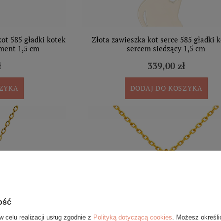
ot 585 gładki kotek
Złota zawieszka kot serce 585 gładki k
ament 1,5 cm
sercem siedzący 1,5 cm
ł
339,00 zł
SZYKA
DODAJ DO KOSZYKA
ość
w celu realizacji usług zgodnie z
Polityką dotyczącą cookies
. Możesz określi