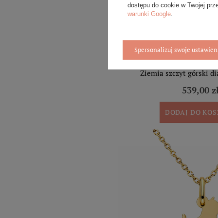
dostępu do cookie w Twojej prz
warunki Google
.
Spersonalizuj swoje ustawien
Złota zawieszka z brylantem
Ziemia szczyt górski d
539,00 z
DODAJ DO KO