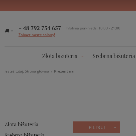
+ 48 792 754 657
Infolinia pon-niedz: 10:00 - 21:00
Zobacz nasze salony!
Złota biżuteria
Srebrna biżuteria
Jesteś tutaj:
Strona główna
Prezent na
Złota biżuteria
FILTRUJ
Srebrna biżuteria