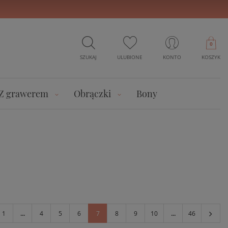
0
SZUKAJ
ULUBIONE
KONTO
KOSZYK
Z grawerem
Obrączki
Bony
1
...
4
5
6
7
8
9
10
...
46