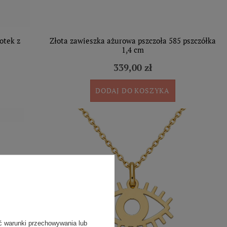
otek z
Złota zawieszka ażurowa pszczoła 585 pszczółka
1,4 cm
339,00 zł
DODAJ DO KOSZYKA
ć warunki przechowywania lub