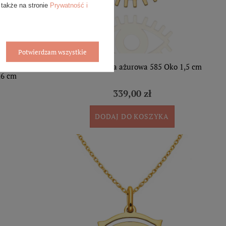
 także na stronie
Prywatność i
Potwierdzam wszystkie
85 małe
Złota zawieszka ażurowa 585 Oko 1,5 cm
,6 cm
339,00 zł
DODAJ DO KOSZYKA