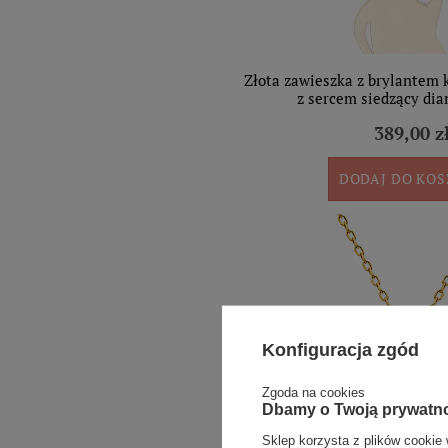
Złota zawieszka z brylantem k
z sercem siedzący di
389,00 z
DODAJ DO KO
Konfiguracja zgód
Zgoda na cookies
Dbamy o Twoją prywatn
Sklep korzysta z plików cookie 