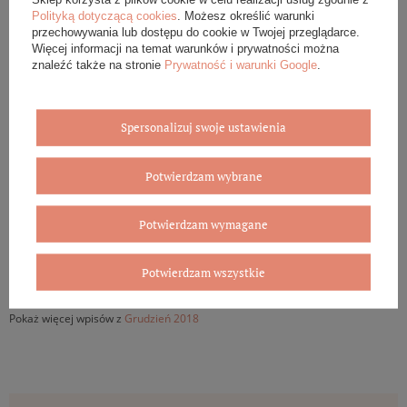
Zegarki ceramiczne
to z pewnością niezwykły zwrot w historii zegarka
Polityką dotyczącą cookies
. Możesz określić warunki
- przedmiotu, wydawałoby się, dojrzałego od wieków, dopracowanego
przechowywania lub dostępu do cookie w Twojej przeglądarce.
do najwyższego stopnia. Jednak, jak widać, także doskonałość można
Więcej informacji na temat warunków i prywatności można
ulepszyć. Ceramika połączona z produkcją zegarków jest tego
znaleźć także na stronie
Prywatność i warunki Google
.
najlepszym przykładem.
Wybierz ceramiczny zegarek dla siebie i bliskich!
Spersonalizuj swoje ustawienia
W naszym sklepie internetowym Bovem znajdziesz kilkadziesiąt modeli
zegarków ceramicznych kilku producentów. Zegarki ceramiczne Bering
Potwierdzam wybrane
to kwintesencja skandynawskiego minimalizmu, zegarki ceramiczne
Anne Klein to szykowne dodatki do Twoich wyjściowych stylizacji, zaś
zegarki ceramiczne Adriatica to szwajcarska produkcja i klasa sama w
Potwierdzam wymagane
sobie.
Potwierdzam wszystkie
Pokaż więcej wpisów z
Grudzień 2018