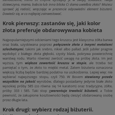
dziewczyna, mama, babcia lub inna bliska Ci dama uwielbia złoto? Możesz
sprawić jej radość, wręczając w prezencie odpowiedni element biżuterii.
Dowiedz się, w co najlepiej zainwestować
.
Krok pierwszy: zastanów się, jaki kolor
złota preferuje obdarowywana kobieta
Najpopularniejszymi odcieniami tego kruszcu jest klasyczna żółta barwa
oraz biała, uzyskiwana poprzez
połączenie złota z innymi metalami
szlachetnymi
, takimi jak srebro, nikiel albo pallad. Jeśli jubiler pragnie
wydobyć z białego złota głęboki, czysty blask, pokrywa powierzchnię
warstwą rodu. Warto również zwrócić uwagę na próbę złota. Im jest
wyższa, tym
większa zawartość kruszcu w stopie
, ale trzeba też
pamiętać o tym, że złoto to miękki metal. Zatem biżuteria oznaczona
większą liczbą będzie bardziej podatna na uszkodzenia. Lepiej więc nie
wybierać najwyższego stopu, czyli 750. W Bovem
stawiamy przede
wszystkim na jakość
wyrobów, dlatego posiadamy jedynie białe złoto
wysokiej próby 585 (co równa się 14 karatom) oraz tradycyjne, żółte,
próby 333 i 585. Taki stop g
warantuje trwałość biżuterii
, a Tobie
pewność, że zakupione kosztowności będą cieszyć obdarowaną osobę
przez długie lata.
Krok drugi: wybierz rodzaj biżuterii.