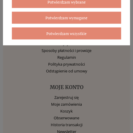
Potwierdzam wybrane
Potwierdzam wymagane
INFORMACJE
Potwierdzam wszystkie
Informacje o sklepie
Wysyłka
Sposoby płatności i prowizje
Regulamin
Polityka prywatności
Odstąpienie od umowy
MOJE KONTO
Zarejestruj się
Moje zamówienia
Koszyk
Obserwowane
Historia transakcji
Newsletter