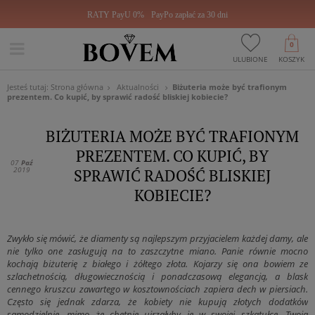
RATY PayU 0%
PayPo zapłać za 30 dni
0
ULUBIONE
KOSZYK
Jesteś tutaj:
Strona główna
Aktualności
Biżuteria może być trafionym
prezentem. Co kupić, by sprawić radość bliskiej kobiecie?
BIŻUTERIA MOŻE BYĆ TRAFIONYM
PREZENTEM. CO KUPIĆ, BY
07
paź
2019
SPRAWIĆ RADOŚĆ BLISKIEJ
KOBIECIE?
Zwykło się mówić, że diamenty są najlepszym przyjacielem każdej damy, ale
nie tylko one zasługują na to zaszczytne miano. Panie równie mocno
kochają biżuterię z białego i żółtego złota. Kojarzy się ona bowiem ze
szlachetnością, długowiecznością i ponadczasową elegancją, a blask
cennego kruszcu zawartego w kosztownościach zapiera dech w piersiach.
Często się jednak zdarza, że kobiety nie kupują złotych dodatków
samodzielnie, mimo że chętnie ujrzałyby je w swojej szkatułce. Twoja